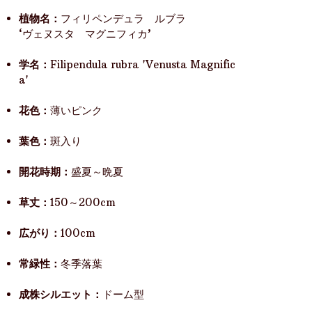
植物名：
フィリペンデュラ ルブラ
‘ヴェヌスタ マグニフィカ’
学名：
Filipendula rubra 'Venusta Magnific
a'
花色：
薄いピンク
葉色：
斑入り
開花時期：
盛夏～晩夏
草丈：
150～200cm
広がり：
100cm
常緑性：
冬季落葉
成株シルエット：
ドーム型