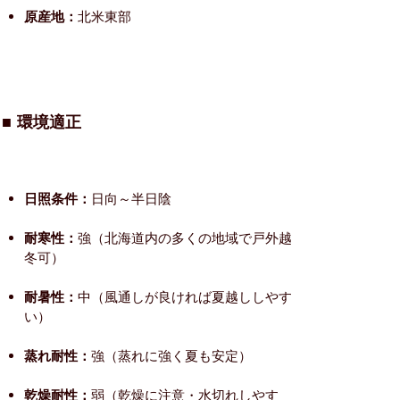
原産地：
北米東部
■ 環境適正
日照条件：
日向～半日陰
耐寒性：
強（北海道内の多くの地域で戸外越
冬可）
耐暑性：
中（風通しが良ければ夏越ししやす
い）
蒸れ耐性：
強（蒸れに強く夏も安定）
乾燥耐性：
弱（乾燥に注意・水切れしやす